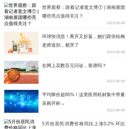
世界观察：跟着记者逛文博① | 湖南展团
哪些亮点值得关注？
2023-06-09
环球快消息！离开又折返，她们跟张桂梅
老师道别，都哭了
2023-06-09
在网上花数百元问诊，靠谱吗？
2023-06-09
平均降价超80%！这类医用耗材集中带量
采购开标→
2023-06-09
5月份居民消费价格同比上涨0.2% 环比