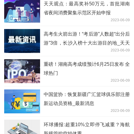
天天观点：最高奖补50万元，首批湖南
省夜间消费聚集示范区开始申报
2023-06-09
高考生火箭出游！“考后游”人数超“出分后
游”3倍，长沙入榜十大出游目的地_天天
2023-06-09
信息
重磅！湖南高考成绩预计6月25日发布 全
球热门
2023-06-09
中国篮协：恢复新疆广汇篮球俱乐部注册
新运动员资格_最新消息
2023-06-09
环球播报:超重10%立即停飞减重？海航
新规管控空姐体重