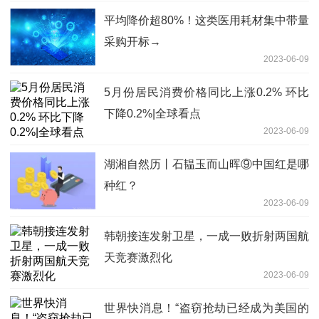
平均降价超80%！这类医用耗材集中带量
采购开标→
2023-06-09
5月份居民消费价格同比上涨0.2% 环比
下降0.2%|全球看点
2023-06-09
湖湘自然历丨石韫玉而山晖⑨中国红是哪
种红？
2023-06-09
韩朝接连发射卫星，一成一败折射两国航
天竞赛激烈化
2023-06-09
世界快消息！“盗窃抢劫已经成为美国的