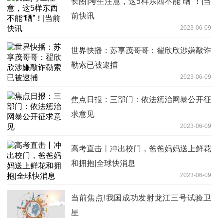
长图|考生注意，这5样东西不能“晒”！|当
前快讯
2023-06-09
世界快播：苏享茂哥哥：翟欣欣涉嫌敲诈
勒索已被逮捕
2023-06-09
焦点日报：三部门：依法惩治网暴公开征
求意见
2023-06-09
高考直击丨冲出校门，爸爸妈妈送上鲜花
和拥抱|全球快消息
2023-06-09
当前焦点!我国成功发射龙江三号试验卫
星