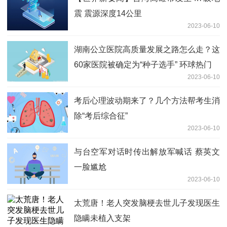
震 震源深度14公里
2023-06-10
湖南公立医院高质量发展之路怎么走？这
60家医院被确定为“种子选手” 环球热门
2023-06-10
考后心理波动期来了？几个方法帮考生消
除“考后综合征”
2023-06-10
与台空军对话时传出解放军喊话 蔡英文
一脸尴尬
2023-06-10
太荒唐！老人突发脑梗去世儿子发现医生
隐瞒未植入支架