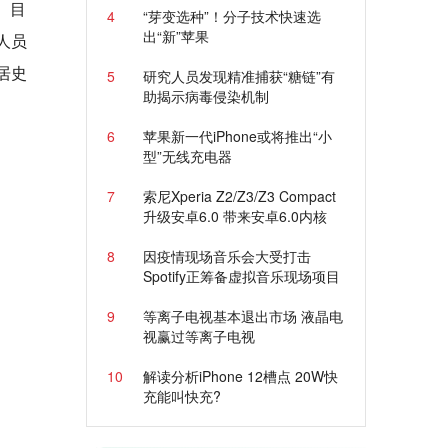
。目
4
“芽变选种”！分子技术快速选
出“新”苹果
人员
居史
5
研究人员发现精准捕获“糖链”有
助揭示病毒侵染机制
6
苹果新一代iPhone或将推出“小
型”无线充电器
7
索尼Xperia Z2/Z3/Z3 Compact
升级安卓6.0 带来安卓6.0内核
8
因疫情现场音乐会大受打击
Spotify正筹备虚拟音乐现场项目
9
等离子电视基本退出市场 液晶电
视赢过等离子电视
10
解读分析iPhone 12槽点 20W快
充能叫快充?