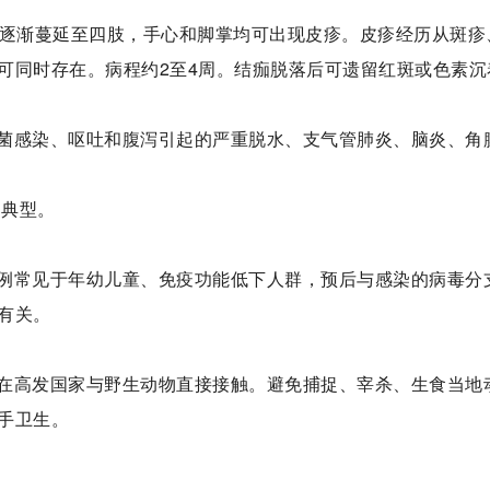
，逐渐蔓延至四肢，手心和脚掌均可出现皮疹。皮疹经历从斑疹
可同时存在。病程约2至4周。结痂脱落后可遗留红斑或色素沉
菌感染、呕吐和腹泻引起的严重脱水、支气管肺炎、脑炎、角
不典型。
例常见于年幼儿童、免疫功能低下人群，预后与感染的病毒分
有关。
在高发国家与野生动物直接接触。避免捕捉、宰杀、生食当地
手卫生。