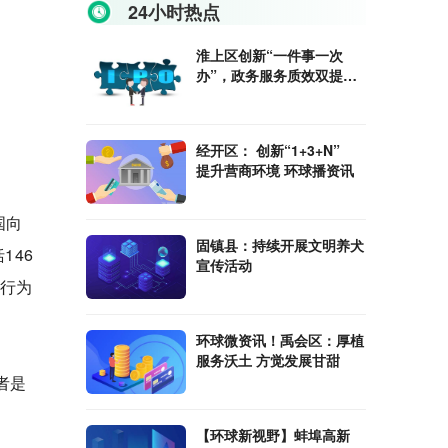
24小时热点
淮上区创新“一件事一次
办”，政务服务质效双提升_
世界微动态
经开区： 创新“1+3+N”
提升营商环境 环球播资讯
国向
固镇县：持续开展文明养犬
146
宣传活动
性行为
环球微资讯！禹会区：厚植
服务沃土 方觉发展甘甜
者是
【环球新视野】蚌埠高新