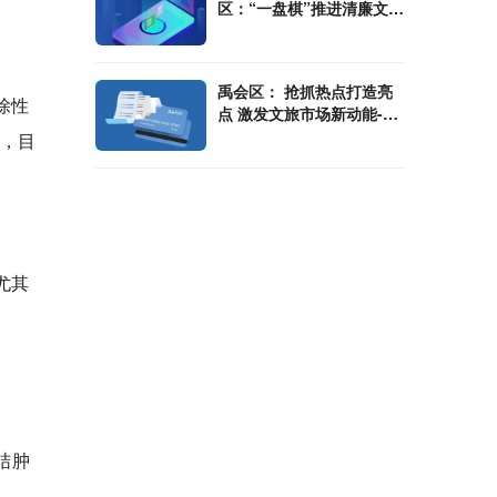
区：“一盘棋”推进清廉文化
建设
禹会区： 抢抓热点打造亮
除性
点 激发文旅市场新动能-环
球时讯
关，目
尤其
结肿