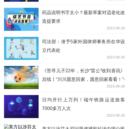
药品说明书字太小？最新草案对适老化改
造提要求
2023-06-26
司法部：准予5家外国律师事务所在华设
立代表处
2023-06-26
《苦寻儿子22年，长沙“雷公”收到喜讯》
后续丨“川川愿意回家，愿意回家看看！”-
2023-06-26
全球快资讯
日均开行上万列！端午铁路运送旅客
7000多万人次
2023-06-26
美方以涉芬太尼问题逮捕和起诉中国公民