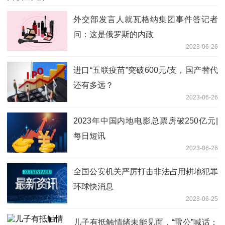
外交部发言人就瓦格纳集团事件答记者
问：这是俄罗斯的内政
2023-06-26
进口“五联疫苗”突破600元/支，国产替代
还有多远？
2023-06-26
2023年中国内地电影总票房破250亿元|
每日短讯
2023-06-26
全国公安机关严厉打击非法占用耕地犯罪
环球快消息
2023-06-25
儿子有抵触情绪未能见面，“雷公”喊话：