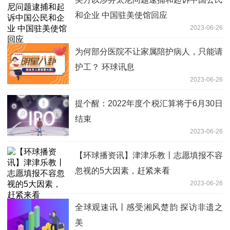
和企业 中国驻美使馆回应
2023-06-26
为何部分医院不让家属陪护病人，只能请
护工？ 环球讯息
2023-06-26
提个醒：2022年度个税汇算将于6月30日
结束
2023-06-26
【环球播资讯】津津乐教丨志愿填报不容
忽视的5大因素，赶紧来看
2023-06-26
全球观速讯丨感受湘风楚韵 探访非遗之
美