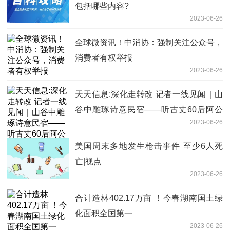
包括哪些内容?
2023-06-26
全球微资讯！中消协：强制关注公众号，
消费者有权举报
2023-06-26
天天信息:深化走转改 记者一线见闻｜山
谷中雕琢诗意民宿——听古丈60后阿公
2023-06-26
阿婆侃“民宿经”
美国周末多地发生枪击事件 至少6人死
亡|视点
2023-06-26
合计造林402.17万亩 ！今春湖南国土绿
化面积全国第一
2023-06-26