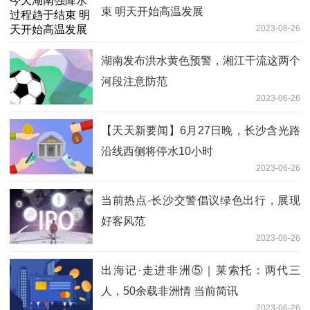
束 明天开始高温发展
2023-06-26
湖南发布洪水黄色预警，湘江干流这两个
河段注意防范
2023-06-26
【天天新要闻】6月27日晚，长沙含光路
沿线西侧将停水10小时
2023-06-26
当前热点-长沙交警倡议绿色出行，展现
好客风范
2023-06-26
出海记·走进非洲⑤｜莱索托：两代三
人，50余载非洲情 当前简讯
2023-06-26