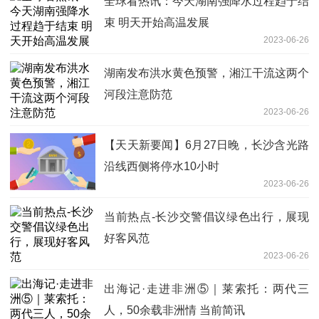
全球看热讯：今天湖南强降水过程趋于结
束 明天开始高温发展
2023-06-26
湖南发布洪水黄色预警，湘江干流这两个
河段注意防范
2023-06-26
【天天新要闻】6月27日晚，长沙含光路
沿线西侧将停水10小时
2023-06-26
当前热点-长沙交警倡议绿色出行，展现
好客风范
2023-06-26
出海记·走进非洲⑤｜莱索托：两代三
人，50余载非洲情 当前简讯