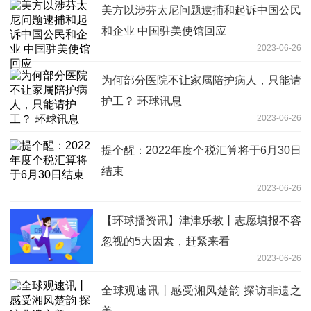
美方以涉芬太尼问题逮捕和起诉中国公民
和企业 中国驻美使馆回应
2023-06-26
为何部分医院不让家属陪护病人，只能请
护工？ 环球讯息
2023-06-26
提个醒：2022年度个税汇算将于6月30日
结束
2023-06-26
【环球播资讯】津津乐教丨志愿填报不容
忽视的5大因素，赶紧来看
2023-06-26
全球观速讯丨感受湘风楚韵 探访非遗之