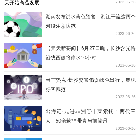
2023-06-26
湖南发布洪水黄色预警，湘江干流这两个
河段注意防范
2023-06-26
【天天新要闻】6月27日晚，长沙含光路
沿线西侧将停水10小时
2023-06-26
当前热点-长沙交警倡议绿色出行，展现
好客风范
2023-06-26
出海记·走进非洲⑤｜莱索托：两代三
人，50余载非洲情 当前简讯
2023-06-26