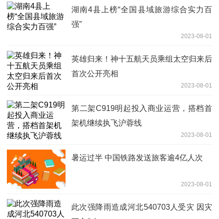
湖南4县上榜“全国县域旅游综合实力百
强”
2023-08-01
英雄归来！神十五航天员乘组太空归来后
首次公开亮相
2023-08-01
第二架C919明起投入商业运营，搭档首
架机继续执飞沪蓉线
2023-08-01
暑运过半 中国铁路发送旅客逾4亿人次
2023-08-01
此次强降雨造成河北540703人受灾 因灾