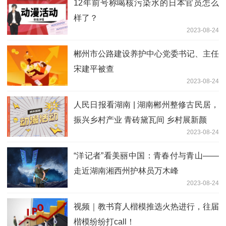
12年前号称喝核污染水的日本官员怎么
样了？
2023-08-24
郴州市公路建设养护中心党委书记、主任
宋建平被查
2023-08-24
人民日报看湖南 | 湖南郴州整修古民居，
振兴乡村产业 青砖黛瓦间 乡村展新颜
2023-08-24
“洋记者”看美丽中国：青春付与青山——
走近湖南湘西州护林员万木峰
2023-08-24
视频｜教书育人楷模推选火热进行，往届
楷模纷纷打call！