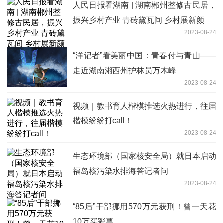
人民日报看湖南 | 湖南郴州整修古民居，
振兴乡村产业 青砖黛瓦间 乡村展新颜
2023-08-24
“洋记者”看美丽中国：青春付与青山——
走近湖南湘西州护林员万木峰
2023-08-24
视频｜教书育人楷模推选火热进行，往届
楷模纷纷打call！
2023-08-24
生态环境部（国家核安全局）就日本启动
福岛核污染水排海答记者问
2023-08-24
“85后”干部挪用570万元获刑！曾一天花
10万买彩票