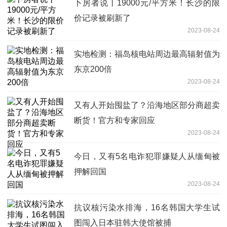
卜房者说丨19000元/平方米！长沙的限
价记录被刷新了
2023-08-24
实地检测：福岛核电站周边最高辐射值为
东京200倍
2023-08-24
又有人开始囤盐了？沿海地区部分商超卖
断货！官方和专家回应
2023-08-24
今日，又有5名电诈犯罪嫌疑人从缅甸被
押解回国
2023-08-24
抗议核污染水排海，16名韩国大学生试
图闯入日本驻韩大使馆被捕