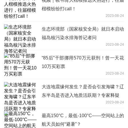
视频｜教书育人楷模推选火热进行，往届
楷模纷纷打call！
2023-08-24
生态环境部（国家核安全局）就日本启动
福岛核污染水排海答记者问
2023-08-24
“85后”干部挪用570万元获刑！曾一天花
10万买彩票
2023-08-24
大连地震缘何发生？是否会引发海啸？辽
东半岛是否进入地质活跃期？专家释疑
2023-08-24
最高150°C，最低-100°C——空间站上的
航天员如何“避暑”？