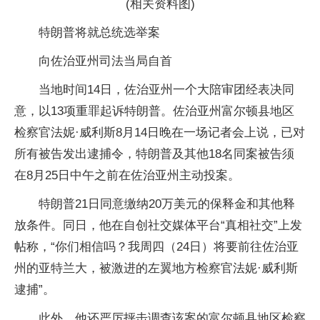
(相关资料图)
特朗普将就总统选举案
向佐治亚州司法当局自首
当地时间14日，佐治亚州一个大陪审团经表决同
意，以13项重罪起诉特朗普。佐治亚州富尔顿县地区
检察官法妮·威利斯8月14日晚在一场记者会上说，已对
所有被告发出逮捕令，特朗普及其他18名同案被告须
在8月25日中午之前在佐治亚州主动投案。
特朗普21日同意缴纳20万美元的保释金和其他释
放条件。同日，他在自创社交媒体平台“真相社交”上发
帖称，“你们相信吗？我周四（24日）将要前往佐治亚
州的亚特兰大，被激进的左翼地方检察官法妮·威利斯
逮捕”。
此外，他还严厉抨击调查该案的富尔顿县地区检察