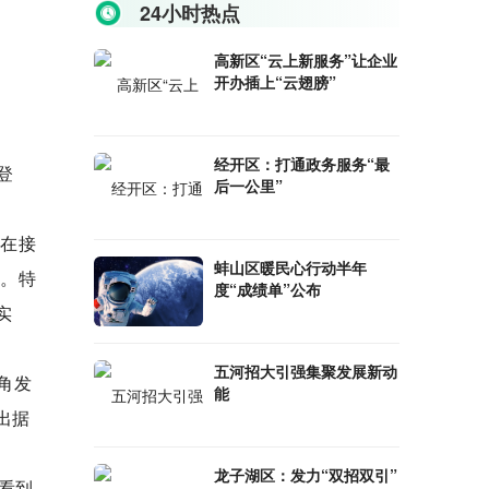
24小时热点
高新区“云上新服务”让企业
开办插上“云翅膀”
经开区：打通政务服务“最
登
后一公里”
夫在接
蚌山区暖民心行动半年
失。特
度“成绩单”公布
实
五河招大引强集聚发展新动
角发
能
出据
龙子湖区：发力“双招双引”
看到