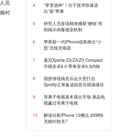
人员
4
“芽变选种”！分子技术快速选
出“新”苹果
视频时
5
研究人员发现精准捕获“糖链”有
助揭示病毒侵染机制
6
苹果新一代iPhone或将推出“小
型”无线充电器
7
索尼Xperia Z2/Z3/Z3 Compact
升级安卓6.0 带来安卓6.0内核
8
因疫情现场音乐会大受打击
Spotify正筹备虚拟音乐现场项目
9
等离子电视基本退出市场 液晶电
视赢过等离子电视
10
解读分析iPhone 12槽点 20W快
充能叫快充?