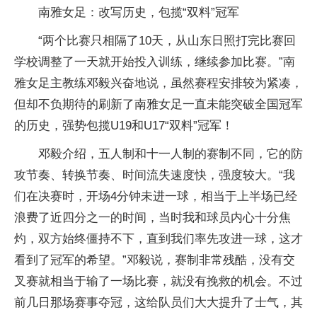
南雅女足：改写历史，包揽“双料”冠军
“两个比赛只相隔了10天，从山东日照打完比赛回
学校调整了一天就开始投入训练，继续参加比赛。”南
雅女足主教练邓毅兴奋地说，虽然赛程安排较为紧凑，
但却不负期待的刷新了南雅女足一直未能突破全国冠军
的历史，强势包揽U19和U17“双料”冠军！
邓毅介绍，五人制和十一人制的赛制不同，它的防
攻节奏、转换节奏、时间流失速度快，强度较大。“我
们在决赛时，开场4分钟未进一球，相当于上半场已经
浪费了近四分之一的时间，当时我和球员内心十分焦
灼，双方始终僵持不下，直到我们率先攻进一球，这才
看到了冠军的希望。”邓毅说，赛制非常残酷，没有交
叉赛就相当于输了一场比赛，就没有挽救的机会。不过
前几日那场赛事夺冠，这给队员们大大提升了士气，其