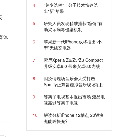
4
“芽变选种”！分子技术快速选
出“新”苹果
天，
5
研究人员发现精准捕获“糖链”有
助揭示病毒侵染机制
媒体
6
苹果新一代iPhone或将推出“小
型”无线充电器
7
索尼Xperia Z2/Z3/Z3 Compact
升级安卓6.0 带来安卓6.0内核
8
因疫情现场音乐会大受打击
Spotify正筹备虚拟音乐现场项目
9
等离子电视基本退出市场 液晶电
视赢过等离子电视
10
解读分析iPhone 12槽点 20W快
充能叫快充?