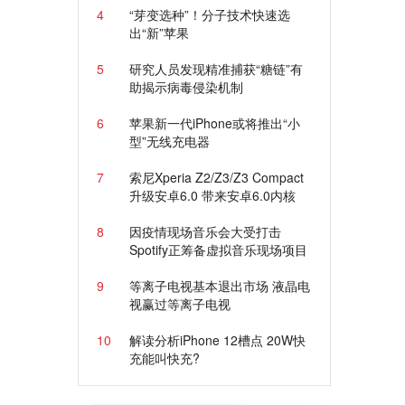
4
“芽变选种”！分子技术快速选
出“新”苹果
5
研究人员发现精准捕获“糖链”有
助揭示病毒侵染机制
6
苹果新一代iPhone或将推出“小
型”无线充电器
7
索尼Xperia Z2/Z3/Z3 Compact
升级安卓6.0 带来安卓6.0内核
8
因疫情现场音乐会大受打击
Spotify正筹备虚拟音乐现场项目
9
等离子电视基本退出市场 液晶电
视赢过等离子电视
10
解读分析iPhone 12槽点 20W快
充能叫快充?