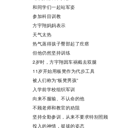
和同学们一起站军姿
参加科目训教
方宇翔妈妈表示
天气太热
热气蒸得孩子臀部起了疙瘩
但他仍然坚持训练
2岁时，方宇翔因车祸截去双腿
11岁开始用板凳作为代步工具
被人们称为“板凳男孩”
入学前学校组织军训
向来不服输、不认命的他
不顾老师和教官的劝阻
坚持全勤参训，从来不要求特别照顾
投入的神情，挺拔的姿态