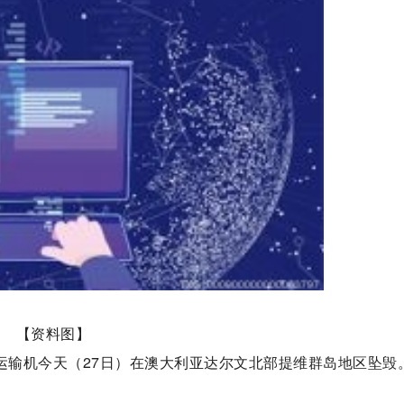
【资料图】
鹰”运输机今天（27日）在澳大利亚达尔文北部提维群岛地区坠毁