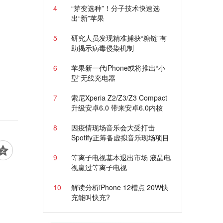
4
“芽变选种”！分子技术快速选
出“新”苹果
5
研究人员发现精准捕获“糖链”有
助揭示病毒侵染机制
6
苹果新一代iPhone或将推出“小
型”无线充电器
7
索尼Xperia Z2/Z3/Z3 Compact
升级安卓6.0 带来安卓6.0内核
8
因疫情现场音乐会大受打击
Spotify正筹备虚拟音乐现场项目
9
等离子电视基本退出市场 液晶电
视赢过等离子电视
10
解读分析iPhone 12槽点 20W快
充能叫快充?