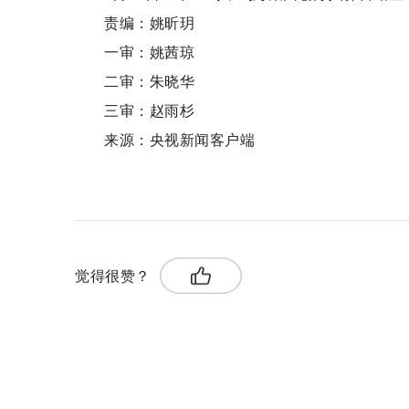
责编：姚昕玥
一审：姚茜琼
二审：朱晓华
三审：赵雨杉
来源：央视新闻客户端
关键词：
觉得很赞？