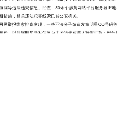
血腥等违法违规信息。经查，50余个涉黄网站平台服务器IP地
断措施，相关违法犯罪线索已转公安机关。
网民举报线索排查发现，一些不法分子编造发布明星QQ号码
身份，以泄露明星隐私信息为由胁迫未成年人转账汇款；部分
赠送游戏装备、破解防沉迷系统等名义，对未成年人实施网络
个，相关违法犯罪线索已转公安机关，并及时向未成年人用户发
活动。专项行动期间发现，“**社”“**培训学校”等网站存在
贵州、辽宁等地网信部门开展核查。经查，“**社”网站无ICP
售卖大量儿童色情视频、图片，“**培训学校”等网站因长期停
采取阻断措施，累计关闭涉黄涉赌违法违规网站100多个，公
网站平台严格落实《关于进一步加强“饭圈”乱象治理的通知》
导向内容，坚决整治部分网络账号利用头像、简介等账号信息