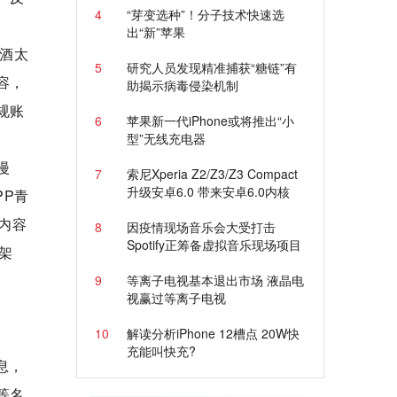
4
“芽变选种”！分子技术快速选
出“新”苹果
酒太
5
研究人员发现精准捕获“糖链”有
容，
助揭示病毒侵染机制
规账
6
苹果新一代iPhone或将推出“小
型”无线充电器
漫
7
索尼Xperia Z2/Z3/Z3 Compact
升级安卓6.0 带来安卓6.0内核
PP青
内容
8
因疫情现场音乐会大受打击
Spotify正筹备虚拟音乐现场项目
下架
9
等离子电视基本退出市场 液晶电
视赢过等离子电视
10
解读分析iPhone 12槽点 20W快
充能叫快充?
息，
等名