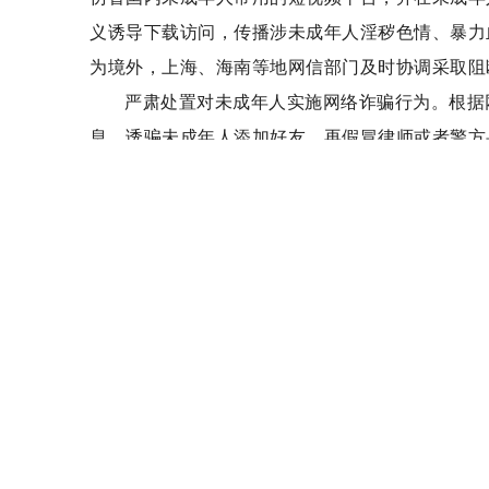
义诱导下载访问，传播涉未成年人淫秽色情、暴力
为境外，上海、海南等地网信部门及时协调采取阻
严肃处置对未成年人实施网络诈骗行为。根据
息，诱骗未成年人添加好友，再假冒律师或者警方
频繁关注添加未成年人用户，以售卖演唱会门票、
骗。近期，网站平台依法关闭相关账号1.3万余
提醒。
严厉打击搭建运营涉未成年人色情网站的违法犯罪
儿童色情内容、赌博信息等严重问题，广东、湖北、
信息，服务器IP地址为境外，网站以付费资源名义
护被篡改为涉黄涉赌网站。属地网信部门及时协调
关已根据相关线索抓获违法嫌疑人。
坚决打击网上诱导未成年人非理性追星。督促
求，及时发现处置诱导未成年人无底线追星等不良