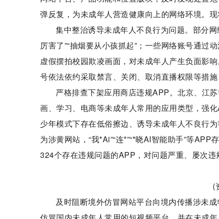
弹反复，为未成年人营造健康向上的网络环境。现
集中整治诱导未成年人不良行为问题。部分网
厉害了”“抽烟要从小孩抓起”；一些网络账号通过
虚假摆拍校园欺凌画面，对未成年人产生负面影响
号依法依约采取禁言、关闭、取消直播权限等措施，
严格排查下架应用商店违规APP。北京、江
画、学习、电商等未成年人常用的应用类型，强化AP
少年模式下存在低俗擦边、诱导未成年人不良行为等
为涉黄网站，“我*Ai”“连*”“*晓AI智能助手”
324个存在违规问题的APP，对问题严重、屡次
及时阻断境外仿冒网站平台向境内传播涉未成
仿冒国内未成年人常用的短视频平台，并在未成年