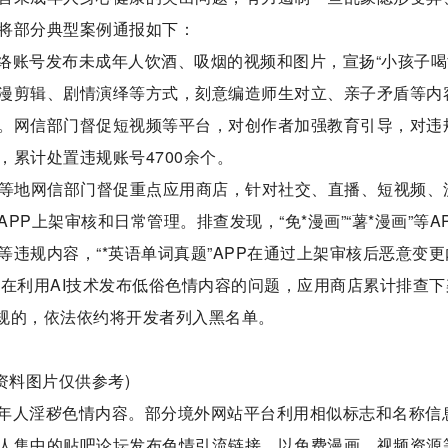
将部分典型案例通报如下：
络账号发布未成年人饮酒、吸烟的视频和图片，宣扬“小孩子喝
动漫剪辑、剧情演绎等方式，刻意编造师生对立、亲子矛盾等内
。网信部门督促短视频等平台，对创作者加强教育引导，对违
累计处置违规账号4700余个。
苏等地网信部门督促重点应用商店，针对社交、直播、短视频、
P上架审核和日常管理。排查发现，“免*漫画”“薯*漫画”等A
违规内容，“*英语单词真题”APP在通过上架审核后恶意变更
等APP存在利用AI技术发布低俗色情内容的问题，应用商店累计排查
违规的，依法依约将开发者列入黑名单。
(资料图片仅供参考)
年人淫秽色情内容。部分境外网站平台利用相似标志和名称信
人集中的贴吧论坛发布色情引流链接，以免费漫画、视频资源