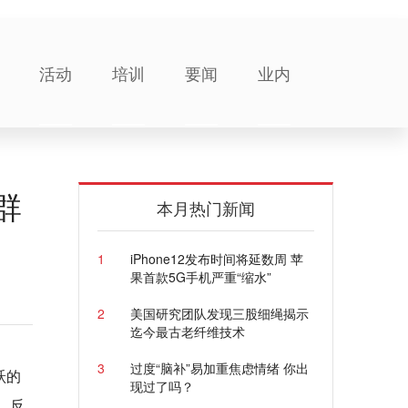
活动
培训
要闻
业内
群
本月热门新闻
1
iPhone12发布时间将延数周 苹
果首款5G手机严重“缩水”
2
美国研究团队发现三股细绳揭示
迄今最古老纤维技术
3
过度“脑补”易加重焦虑情绪 你出
跃的
现过了吗？
、反