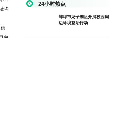
24小时热点
址均
蚌埠市龙子湖区开展校园周
边环境整治行动
等信
用户
禹会区：加强“暖心家园”建
诈
设，强化特殊计生家庭帮扶
送反诈
蚌山区全面启动2023年工
传播
作场所职业病危害因素监测
备案
工作
用不维
怀远县：多方联动齐发力
安机
“指尖监督”解民忧
要
五河县：以营商环境之“优”
引流