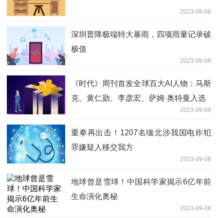
2023-09-08
深圳普降极端特大暴雨，四项雨量记录破
极值
2023-09-08
《时代》周刊首发全球百大AI人物：马斯
克、黄仁勋、李彦宏、萨姆·奥特曼入选
2023-09-08
重拳再出击！1207名缅北涉我国电诈犯
罪嫌疑人移交我方
2023-09-08
地球曾是雪球！中国科学家揭示6亿年前
生命演化奥秘
2023-09-08