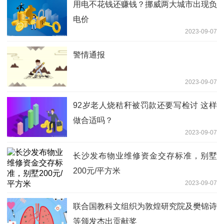
用电不花钱还赚钱？挪威两大城市出现负
电价
2023-09-07
警情通报
2023-09-07
92岁老人烧秸秆被罚款还要写检讨 这样
做合适吗？
2023-09-07
长沙发布物业维修资金交存标准，别墅
200元/平方米
2023-09-07
联合国教科文组织为敦煌研究院及樊锦诗
等颁发杰出贡献奖