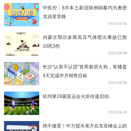
中疾控：8月本土新冠病例病毒均为奥密
克戎变异株
2023-09-08
内蒙古鄂尔多斯高压气体喷出事故已致
10死3伤
2023-09-08
长沙“认房不认贷”首周新房火热，有楼盘
4天完成半月销售目标
2023-09-08
杭州第19届亚运会火炬传递启动
2023-09-08
绝不接受！中方驳斥美方在东亚峰会上的