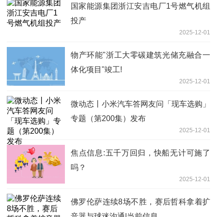
国家能源集团浙江安吉电厂1号燃气机组
投产
2025-12-01
物产环能"浙工大零碳建筑光储充融合一
体化项目"竣工!
2025-12-01
微动态丨小米汽车答网友问「现车选购」
专题（第200集）发布
2025-12-01
焦点信息:五千万回归，快船无计可施了
吗？
2025-12-01
佛罗伦萨连续8场不胜，赛后哲科拿着扩
音器与球迷沟通|当前信息