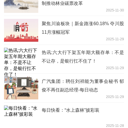
制推动林业碳票改革
2025-11-30
聚焦川渝板块｜新金路涨60.18% 夺川股
11月涨幅冠军
2025-11-29
热讯:六大行下架五年期大额存单：不是
不让存，是银行扛不住了！
2025-11-29
广汽集团：聘任刘祥能为董事会秘书 郁
俊不再任副总经理-每日动态
2025-11-29
每日快看：“水上森林”披彩装
2025-11-28