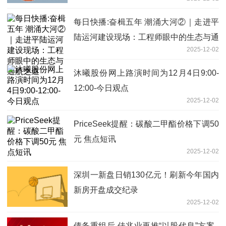
每日快播:奋楫五年 潮涌大河②｜走进平
陆运河建设现场：工程师眼中的生态与通
2025-12-02
航之道
沐曦股份网上路演时间为12月4日9:00-
12:00-今日观点
2025-12-02
PriceSeek提醒：碳酸二甲酯价格下调50
元 焦点短讯
2025-12-02
深圳一新盘日销130亿元！刷新今年国内
新房开盘成交纪录
2025-12-02
债务重组后 佳兆业再推“以股代息”方案_